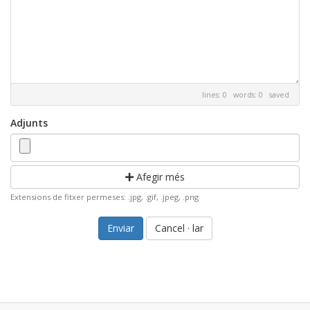
lines: 0 words: 0
saved
Adjunts
Afegir més
Extensions de fitxer permeses: .jpg, .gif, .jpeg, .png
Cancel · lar