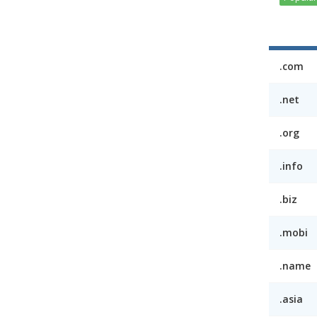
.com
.net
.org
.info
.biz
.mobi
.name
.asia