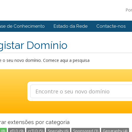
Po
ase de Conhecimento
Estado da Rede
Contacte-nos
istar Domínio
e o seu novo domínio. Comece aqui a pesquisa
rar extensões por categoria
(8)
gTLD (9)
ccTLD (5)
Specialty (6)
Sponsored (3)
Geography (4)