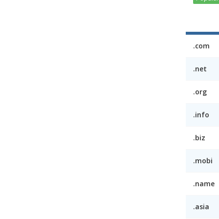
.com
.net
.org
.info
.biz
.mobi
.name
.asia