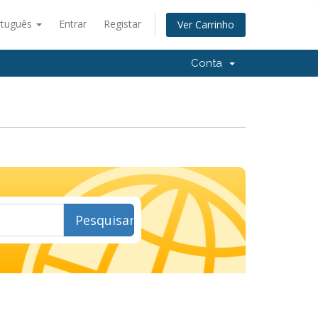
rtuguês
Entrar
Registar
Ver Carrinho
Conta
Pesquisar