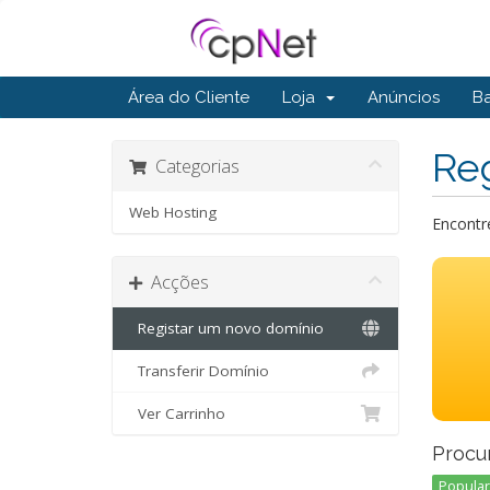
Área do Cliente
Loja
Anúncios
B
Reg
Categorias
Web Hosting
Encontr
Acções
Registar um novo domínio
Transferir Domínio
Ver Carrinho
Procu
Popular 