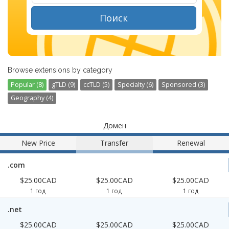
Поиск
Browse extensions by category
Popular (8)
gTLD (9)
ccTLD (5)
Specialty (6)
Sponsored (3)
Geography (4)
Домен
New Price
Transfer
Renewal
.com
$25.00CAD
$25.00CAD
$25.00CAD
1 год
1 год
1 год
.net
$25.00CAD
$25.00CAD
$25.00CAD