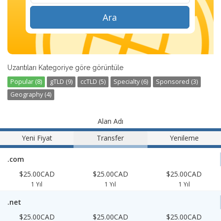
Ara
Uzantıları Kategoriye göre görüntüle
Popular (8)
gTLD (9)
ccTLD (5)
Specialty (6)
Sponsored (3)
Geography (4)
Alan Adı
Yeni Fiyat
Transfer
Yenileme
.com
$25.00CAD
$25.00CAD
$25.00CAD
1 Yıl
1 Yıl
1 Yıl
.net
$25.00CAD
$25.00CAD
$25.00CAD