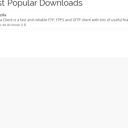
t Popular Downloads
zilla
lla Client is a fast and reliable FTP, FTPS and SFTP client with lots of useful f
 de Archivos: 0 B