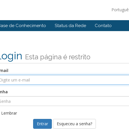
Portugu
Base de Conhecimento
Status da Rede
Contato
Login
Esta página é restrito
mail
enha
Lembrar
Esqueceu a senha?