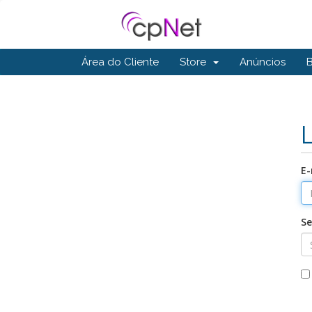
Área do Cliente
Store
Anúncios
E-
S